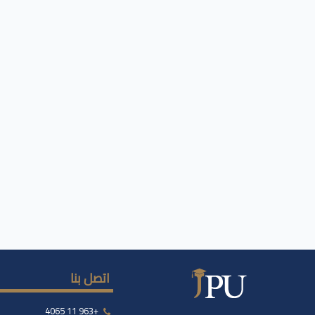
اتصل بنا
+963 11 4065