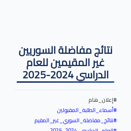
نتائج مفاضلة السوريين
غير المقيمين للعام
الدراسي 2024-2025
#إعلان_هام
#
أسماء_الطلبة_المقبولين
#
نتائج_مفاضلة_ال
سوري_غير_المقيم
#
العام_الدراسي_2024_2025