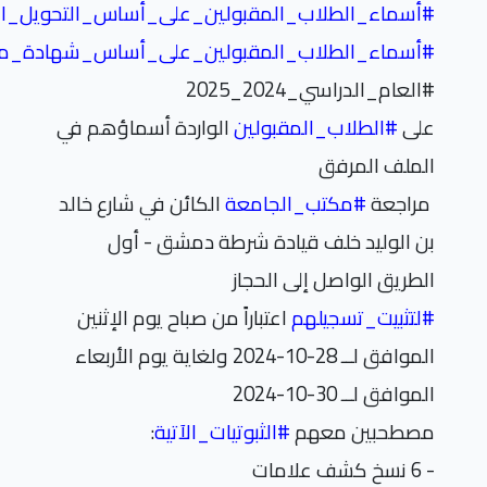
#
أسماء_الطلاب_المقبولين_على_أساس_التحويل_ال
#
أسماء_الطلاب_المقبولين_على_أساس_شهادة_م
#العام_الدراسي_2024_2025
على
#
الطلاب_المقبولين
الواردة أسماؤهم في
الملف المرفق
مراجعة
#
مكتب_الجامعة
الكائن في شارع خالد
بن الوليد خلف قيادة شرطة دمشق - أول
الطريق الواصل إلى الحجاز
#
لتثبيت_تسجيلهم
اعتباراً من صباح يوم الإثنين
الموافق لــ 28-10-2024 ولغاية يوم الأربعاء
الموافق لــ 30-10-2024
مصطحبين معهم
#
الثبوتيات_الآتية
:
- 6 نسخ كشف علامات