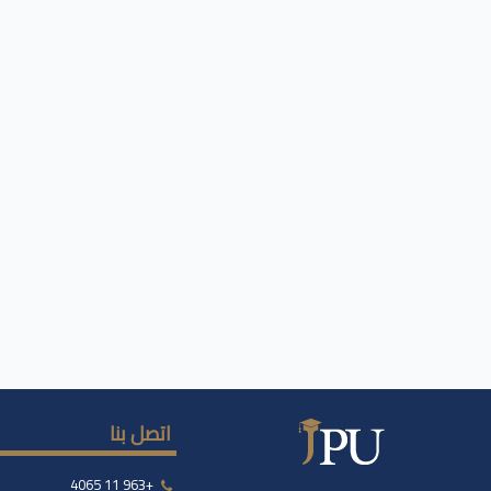
اتصل بنا
+963 11 4065