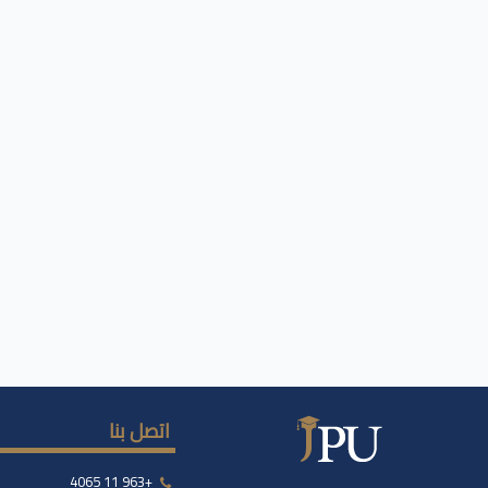
اتصل بنا
+963 11 4065