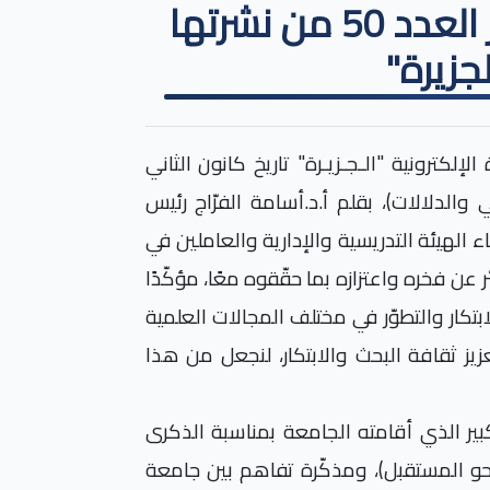
جامعة الجزيرة الخاصة تصدر العدد 50 من نشرتها
لجزيرة"
 الخاصّة العدد 50 من النشرة الإلكترونية "الـجـزيـرة" تاريخ كانون الثاني
تتاحية بعنوان: (العام 2026.. المعاني والدلالات)، بقلم أ.د.أسامة الفرّاج رئيس
ء الهيئة التدريسية والإدارية والعاملين في
 عن فخره واعتزازه بما حقّقوه معًا، مؤكّدًا
لمواصلة الابتكار والتطوّر في مختلف المجالات العلمية
زيز ثقافة البحث والابتكار، لنجعل من هذا
لكبير الذي أقامته الجامعة بمناسبة الذكرى
ل نحو المستقبل)، ومذكّرة تفاهم بين جامعة