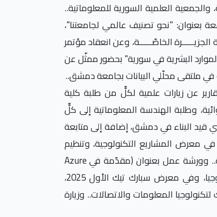
ة، والجمعية العلمية السورية للمعلوماتية..
عة بعنوان: "نحو تصنيف عالمي لجامعتنا"،
الجزيـــــرة الخاصّـــــة، وعن انعقاد مؤتمر
الموارد البشرية في سورية" بحضور ممثّل عن
 في ملتقى محلّلي البيانات بجامعة دمشق..
رير عن زيارات علمية لكلٍّ من طلبة كلية
ئية، وطلبة الهندسة المعلوماتية إلى كلٍّ
ني قيد البناء في دمشق، إضافة إلى متابعة
 في معرض المشاريع التكنولوجية، وتنظيم
.. وورشة عمل بعنوان (مقدّمة في
Azure
).. ومشاركته في كلٍّ من الملتقى الأول للتكنولوجيا، وفي معرض سبارك تيك الأول 2025،
تكنولوجيا المعلومات والاتصالات.. وزيارة