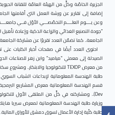
الجزيرة الخاصّة وكلٍّ من الهيئة العامّة للتقانة الحيوي
إضافة إلى تقارير عن ورشة العمل التي أقامتها الجام
وعن يــــوم العلــــم التخصّصـــي الأوّل فــي جامعــــة 
"جودة التصنيع الغذائي والزراعة الذكية وإعادة تأهيل 
الجامعة.. كما تضمّن العدد تقريرًا عن مشاركة الجامعة
احتوى العدد أيضًا في صفحات أخبار الكليات على تقا
الصيدلة إلى معملي "مياميد" وابن زهر للصناعات الدوا
من معرض
TEXOP
للتكنولوجيا والابتكار.. ومشروع سك
طلبة الهندسة المعلوماتية لإبداعات الشباب السوري
قسم الهندسة المعلوماتية معرض المشاريع البرمجية
Dev
وزيارة طلبة الهندسة المعلوماتية لمعرض سيريا هايتك ل
طلبة كلّية إدارة الأعمال لسوق دمشق للأوراق المالية.