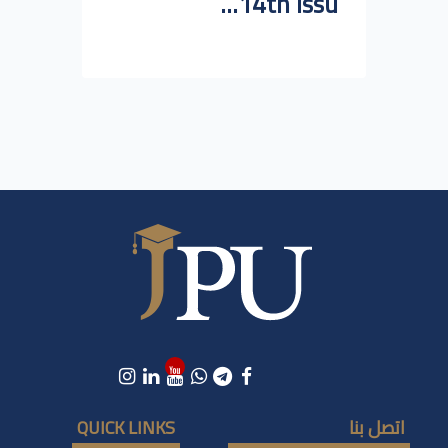
14th issu...
اتصل بنا
QUICK LINKS