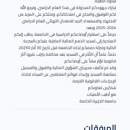
أبناؤنا الطلبة:
نبارك جهودكم المبذولة في هذا العام الدراسي، ونرجو الله
لكم التوفيق والنجاح في امتحاناتكم، ونحثكم على المزيد من
الاجتهاد والاستعداد الجيد للامتحان النهائي للعام الدراسي
2024-2025 وبعد:
حرصاً على استقرار أوضاعكم الدراسية في الجامعة، يطلب إليكم
المبادرة إلى تسديد الذمم المالية المترتبة عليكم بالسرعة
الكلية وتبرئة ذممكم تجاه الجامعة قبل تاريخ 30 أيار 20250
حتماً، علماً أن التأخر في التسديد يعد مخالفة يترتب عليها آثار
قانونية تؤثر سلباً على أوضاعكم.
وقد تم تكليف مديريتي الشؤون المالية والقبول والتسجيل
بمتابعة التسديد وإعداد قوائم المتخلفين عن السداد لاتخاذ
الإجراءات القانونية اللازمة.
شاكرين تعاونكم
مع أطيب الأمنيات
جامعة الجزيرة الخاصة
المرفقات