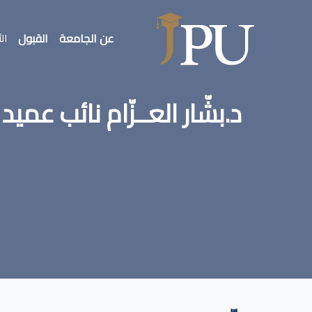
عن الجامعة
القبول
الأ
د.بشّار العــزّام نائب ع