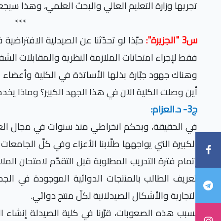
تجريها وزارة التعليم العالي والبحث العلمي، وهذا سيجعل 
***
س3 "الجزيرة":
حبّذا لو تحدّثنا عن الصيدلية الافتر
فقط لإجراء امتحانات الملازمة النظرية والمقابلات الشفه
وهناك جهود جبّارة بذلها الأساتذة في الكلية وأعضاء لج
أين وصلت الكلية الآن في هذا الجهد الكبير؟ وماذا يخد
ج3- د.العزام:
في الحقيقة، وبحكم انخراطي منذ سنوات في مجال العم
الكبيرة التي يواجهها طلّابنا الأعزاء وفي كلّ الجامعا
إتمام فترة التدريب المطلوبة قبل التقدّم لامتحان المل
تعريف الطالب بالمنتجات الدوائية الموجودة في الجم
التجارية والأشكال الصيدلانية لكلّ منتج دوائي.
بسبب هذه الصعوبات، قرّرنا في كلية الصيدلة إنشاء ا