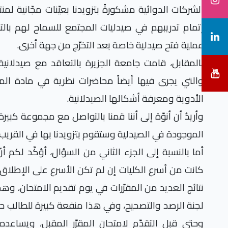
الشركات الدوائية مشكورةً بتزويدنا بعيّنات مجّانية لم
إتمام تدريبهم في صيدليات المجتمع للسماح لهم بالت
عملية فتح صيدلية خاصة بعد التخرّج من جهة أخرى.
بالمقابل، قامت جامعة الجزيرة بالتعاقد مع صيدلانية
والتي يجرى فيها أيضاً محاضرات نظرية في مادة الم
الأدوية ومعرفة أشكالها الصيدلانية.
وأريدُ أن أنوّهَ إلى أننا قمنا بالتواصل مع مجموعة كب
الموجودة في الصيدلية وستقوم بتزويدنا بها في القريب 
أما بالنسبة إلى الجزء الثاني من السؤال، أؤكّد لكم أ
كانت من أسرع الكليات إن لم تكن الأسرع على الإطلاق ف
نتائج العديد من المقرّرات في يوم تقديم الامتحان، وهذ
لجنة الرصد والتصحيح، وفي هذا منفعة كبيرة للطالب حي
وحتى قبل التقدّم لامتحان المقرّر المقبل، ويساعد