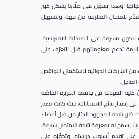
نتجاتها، وهذا يسهّل على طلّابنا بشكل كبير
قدّم لامتحان الملازمة من جهة، ولتسهيل
 لتكون مشرفة على الصيدلية الافتراضية،
لازمة تدعم معلوماتهم قبل التعرّف على
يرة من الشركات الدوائية لاستكمال النواقص
العاجل.
نّ كلية الصيدلة في جامعة الجزيرة الخاصّة
ي إصدار نتائج الامتحانات، حيث كانت تصدر
ا كان نتيجة المجهود الجبّار من قبل أعضاء
ث يسمح له بمعرفة نتيجة الامتحان بسرعة،
ه على تقييم أسلوب دراسته، وتحفّزه على