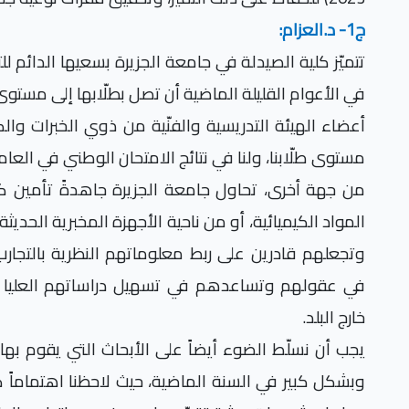
ج1- د.العزام:
تتميّز كلية الصيدلة في جامعة الجزيرة بسعيها الدائم ل
في الأعوام القليلة الماضية أن تصل بطلّابها إلى مستوى
أعضاء الهيئة التدريسية والفنّية من ذوي الخبرات 
مستوى طلّابنا، ولنا في نتائج الامتحان الوطني في العا
من جهة أخرى، تحاول جامعة الجزيرة جاهدةً تأمين كا
المواد الكيميائية، أو من ناحية الأجهزة المخبرية الحديث
وتجعلهم قادرين على ربط معلوماتهم النظرية بالتجار
في عقولهم وتساعدهم في تسهيل دراساتهم العليا في
خارج البلد.
يجب أن نسلّط الضوء أيضاً على الأبحاث التي يقوم بها ط
وبشكل كبير في السنة الماضية، حيث لاحظنا اهتماماً ك