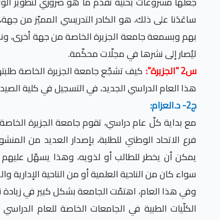
جعلها مشروعات بحثية تقدّم ما هو ضروري لتطوير الواق
ساعَدَنا على ذلك، هو الكادر التدريسي المميّز من جهة، 
بهم وبسمعة جامعة الجزيرة الخاصة من جهة أخرى، ونحن
ليُصار إلى نشرها في مجلّات محكّمة.
س2 "الجزيرة":
كيف تشجّع جامعة الجزيرة الخاصة طلبتها
هذا العام الدراسي الجديد، في التسجيل في كلية الصيد
ج2- د.العزام:
مع بداية كلّ عام دراسي، تقوم جامعة الجزيرة الخاصة
فرع الاتحاد الوطني للطلبة، بإصدار العديد من المنش
يمكن أن يخطر للطالب أو لذويه، وهذا يسهّل عليهم اخ
سواء كان من الناحية العلمية أو من الناحية الإدارية والم
وفي هذا العام، اهتمّت الجامعة بشكل كبير في زيادة ن
الكلّيات الطبية في الجامعات الخاصة للعام الدراس