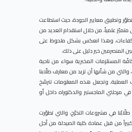
لتطوّر وتطبيق معايير الجودة، حيث استطاعت
 متميّز علمياً، من خلال استقدام العديد من
والكفاءات، وهذا انعكس بشكل ملحوظ على
مين المنصرمين خير دليل على ذلك.
فّة المستلزمات المخبرية سواء من ناحية
ة، والتي من شأنها أن تزيد من معارف طلّابنا
ب العملية، وتجعل هذه المعلومات تترسّخ
 مرحلتي الماجستير والدكتوراه داخل أو
لّابُنا في مشروعات التخرّج، والتي تطوّرت
بيراً من قبل عمادة كلية الصيدلة من أجل