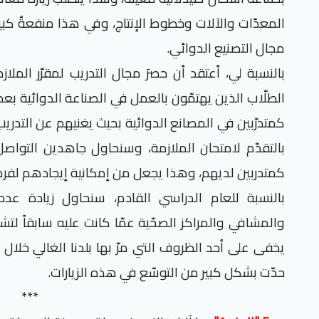
المعدّات والآلات وخطوط الإنتاج، وفي هذا منفعةٌ كبير
مجال التصنيع الدوائي.
بالنسبة لي، أعتقد أن حصرَ مجال التدريب لمقرّر الم
الطلّاب الذين يهتمّون بالعمل في الصناعة الدوائية بعد
كمتدرّبين في المصانع الدوائية بحيث يغنيهم عن التد
بالتقدّم لامتحان الملازمة، وسنحاول جاهدين التو
كمتدربين لديهم، وهذا يجعل من إمكانية إيجادهم لفرص
بالنسبة للعام الدراسي القادم، سنحاول زيادة عدد 
والمشافي والمراكز الصحّية عمّا كانت عليه سابقاً لتشم
يخفى على أحد الظروف التي مرّ بها بلدنا الغالي خلال جا
حدّت بشكل كبير من التوسّع في هذه الزيارات.
***