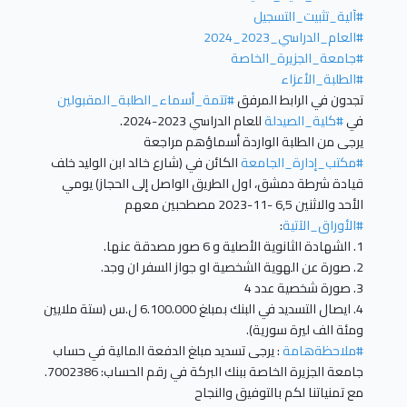
#آلية_تثبيت_التسجيل
#العام_الدراسي_2023_2024
#جامعة_الجزيرة_الخاصة
#الطلبة_الأعزاء
تجدون في الرابط المرفق
#تتمة_أسماء_الطلبة_المقبولين
في
#كلية_الصيدلة
للعام الدراسي 2023-2024.
يرجى من الطلبة الواردة أسماؤهم مراجعة
#مكتب_إدارة_الجامعة
الكائن في (شارع خالد ابن الوليد خلف
قيادة شرطة دمشق، اول الطريق الواصل إلى الحجاز) يومي
الأحد والاثنين 6,5 -11-2023 مصطحبين معهم
#الأوراق_الآتية
:
1. الشهادة الثانوية الأصلية و 6 صور مصدقة عنها.
2. صورة عن الهوية الشخصية او جواز السفر ان وجد.
3. صورة شخصية عدد 4
4. ايصال التسديد في البنك بمبلغ 6.100.000 ل.س (ستة ملايين
ومئة الف ليرة سورية).
#ملاحظةهامة
: يرجى تسديد مبلغ الدفعة المالية في حساب
جامعة الجزيرة الخاصة ببنك البركة في رقم الحساب: 7002386.
مع تمنياتنا لكم بالتوفيق والنجاح