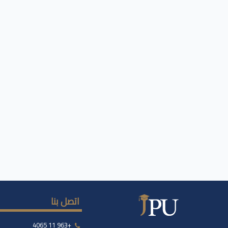
اتصل بنا
+963 11 4065