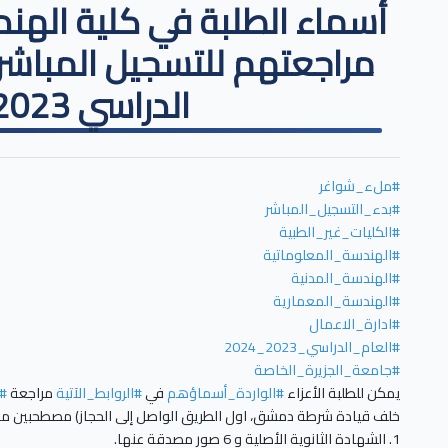
أسماء الطلبة في كلية الهن
مراجعتهم للتسجيل المباشر 
الدراسي 2023-2024
#ملء_شواغر
#بدء_التسجيل_المباشر
#الكليات_غير_الطبية
#الهندسة_المعلوماتية
#الهندسة_المدنية
#الهندسة_المعمارية
#ادارة_الاعمال
#العام_الدراسي_2023_2024
#جامعة_الجزيرة_الخاصة
يمكن للطلبة الأعزاء
#الواردة_أسماؤهم
في
#الروابط_الآتية
مراجعة
#
خلف قيادة شرطة دمشق، اول الطريق الواصل إلى الحجاز) مصطحبين 
1. الشهادة الثانوية الأصلية و 6 صور مصدقة عنها.