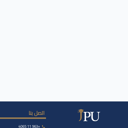
اتصل بنا
+963 11 4065