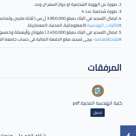
2. صورة عن الهوية الشخصية او جواز السفر ان وجد.
3. صورة شخصية عدد 4
4. ايصال التسديد في البنك بمبلغ 3.850.000 ل.س ( ثلاثة ملايين وثمانمئة وخمسون الف ليرة سورية) بالنسبة
#للكليات_الهندسية
(المعلوماتية، المدنية، المعمارية).
5. ايصال التسديد في البنك بمبلغ 2.450.000 ( مليونان وأربعمئة وخمسون الف ليرة سورية) بالنسبة
#ملاحظةهامة
: يرجى تسديد مبلغ الدفعة المالية في حساب جامعة الج
المرفقات
كلية الهندسة المدنية.pdf
تحميل
شارك الخبر على منصات