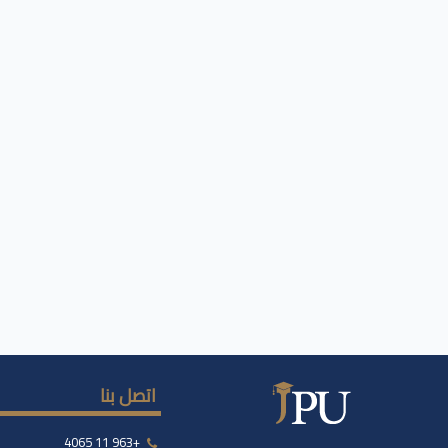
اتصل بنا
+963 11 4065