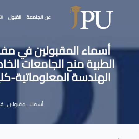
عن الجامعة
القبول
الأ
أسماء المقبولين في مفا
الطبية منح الجامعات الخاص
الهندسة المعلوماتية-كلية
أسماء_مقبولين_ف