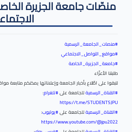
منصّات جامعة الجزيرة الخاص
الاجتماع
#
منصات_الجامعة_الرسمية
#
مواقع_التواصل_الاجتماعي
#
جامعة_الجزيرة_الخاصة
طلبتنا الأعزّاء
لتبقوا على اطّلاع بأخبار الجامعة وإعلاناتها يمكنكم متابعة مو
#
القناة_الرسمية
للجامعة على
#
تلغرام
:
https://t.me/STUDENTSJPU
#
القناة_الرسمية
للجامعة على
#
يوتيوب
:
https://www.youtube.com/@jpu2022
#
القناة_الرسمية
للجامعة على
#
فيس_بوك
: