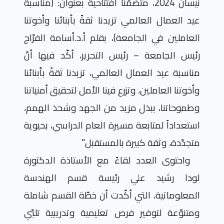
نيسان 2024، متضمّناً افتتاحية بعنوان: (مناسبة
عيد العمال العالمي تزيدنا ثقةً بأبنائنا وأخوتنا
العاملين في الجامعة)، بقلم أ.د.أسامة الفرّاج
رئيس الجامعة – رئيس التحرير، أكّد فيها أنّ
مناسبة عيد العمال العالمي، تزيدنا ثقةً بأبنائنا
وأخوتنا العاملين، وتزرع فينا الأمل لتحقيق أمنياتنا
وطموحاتنا، ببذل مزيد من الجهد وشحذ الهمم،
استعداداً لمتابعة مسيرة العام الدراسي، بحيوية
متجدّدة، وثقة كبيرة بالمستقبل"
واحتوى العدد لقاءً مع الأستاذة الدكتورة
لودا رشيد علي رئيسة قسم الهندسة
المعلوماتية، التي أكّدت أن خطّة القسم شاملة
ومتنوّعة لتوفير فرص تعليمية وتدريبية تلبّي