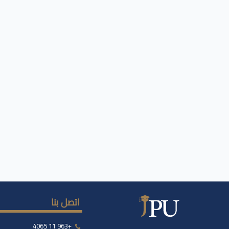
اتصل بنا
+963 11 4065