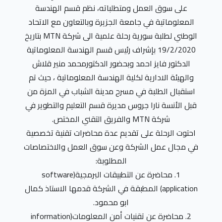
على سوق العمل ومتطلباته، نظم قسم الهندسة
المعلوماتية في جامعة الجزيرة وبالتعاون مع الاتحاد
الوطني لطلبة سورية رحلة علمية الى شركة MTN بتاريخ
19/2/2020 بإشراف رئيس قسم الهندسة المعلوماتية
الدكتور فايز احمد وبحضور الدكتورمحمد منير قلاش
والهيئة الادارية لكلية الهندسة المعلوماتية ، حيث تم
استقبال الطلبة في مسرح مدينة الشباب في
المزة من
قبل الأنسة نارا جروس مديرة قسم التعليم والتطوير في
شركة MTN والفريق التقني المختص.
احتوت الرحلة على تقديم عدة محاضرات تقنية تخصصية
في مجال عمل الشركة وعن سوق العمل والاختصاصات
المطلوبة:
1. محاضرة عن التطبيقات البرمجية(software
application) المطبقة في الشركة قدمها الاستاذ كمال
ابو محمود.
2. محاضرة عن تقنيات أمن المعلومات(information