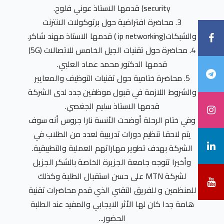
security) قدمها الاستاذ عوني فلوح.
3. محاضرة افتراضية حول برتوكولات الانترنت
والشبكات(ip networking ) قدمها الاستاذ مهند شاكر.
4. محاضرة حول تقنيات الجيل الخامس للاتصالات (5G)
قدمها الدكتور محمد عماد العلبي.
5. محاضرة ختامية حول تقنيات التوظيف والمعايير
والشروط اللازمة في قبول موظفين جدد لدى الشركة
قدمها الاستاذ سليم الجغصي.
وفي ختام الرحلة أوضحت الأنسة نارا جروس أنه سوف
يتم لاحقا تنظيم دورات تدريبية لعدد من الطلاب في
الشركة بهدف تطوير مهاراتهم العملية والتطبيقية.
وأخيرا تتوجه جامعة الجزيرة الخاصة بالشكر الجزيل
لشركة MTN على حسن استقبال الطلبة وكذلك
للمنظمين و للفريق التقني الذي قدم محاضرات تقنية
هامة جدا كان لها الأثر الايجابي والمفيد عند الطلبة
الحضور...