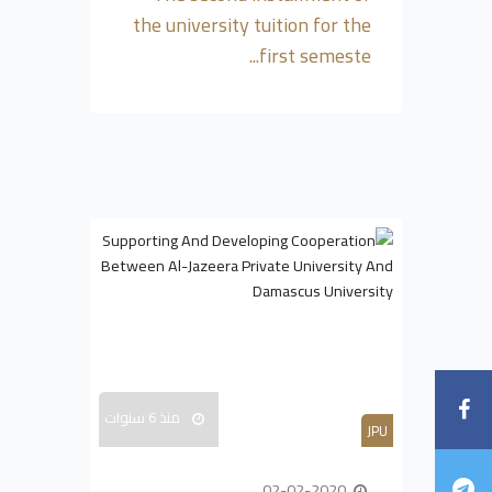
the university tuition for the
first semeste...
منذ 6 سنوات
JPU
02-02-2020