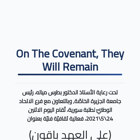
On The Covenant, They
Will Remain
تحت رعاية الأستاذ الدكتور بطرس مياله، رئيس
جامعة الجزيرة الخاصّة, وبالتعاون مع فرع الاتحاد
الوطنيّ لطلبة سورية، تُقام اليوم الاثنين
24\5\2021، فعالية ثقافيّة فنيّة بعنوان
(على العهد باقون)