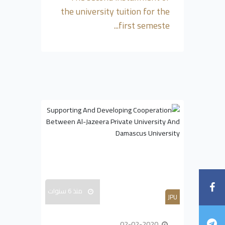
the university tuition for the
first semeste...
منذ 6 سنوات
JPU
02-02-2020