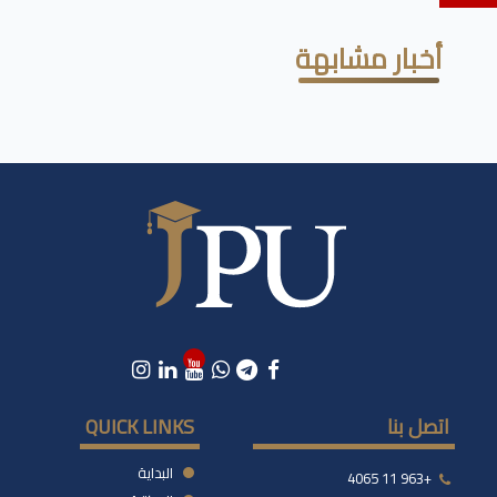
أخبار مشابهة
اتصل بنا
QUICK LINKS
البداية
+963 11 4065